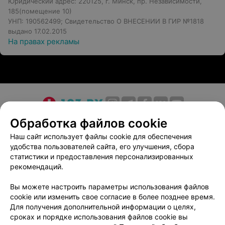
Юридический адрес: 220125, г. Минск, пр. Независимости,
185(помещение 10)
УНП: 190562499; Свидетельство О ВНЕСЕНИИ В ГИР №1818
выдано 17.02.2015
На правах рекламы
О проекте
Новости проекта
Размещение рекламы
Обработка файлов cookie
Медицинский маркетинг
Публичный договор
Наш сайт использует файлы cookie для обеспечения
удобства пользователей сайта, его улучшения, сбора
Пользовательское соглашение
Способы оплаты
статистики и предоставления персонализированных
Вакансии
Партнеры
рекомендаций.
Написать руководителю 103.by
Вы можете настроить параметры использования файлов
Написать в поддержку
cookie или изменить свое согласие в более позднее время.
Персональные настройки cookie
Для получения дополнительной информации о целях,
сроках и порядке использования файлов cookie вы
Обработка персональных данных