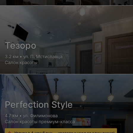
Тезоро
3.2 км • ул. П. Мстиславца
Салон красоты
Perfection Style
4.7 км • ул. Филимонова
Салон красоты премиум-класса